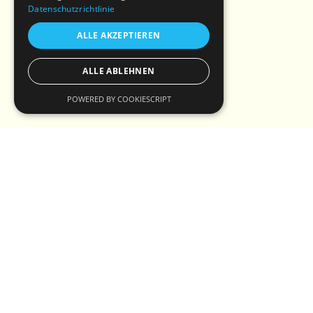
Datenschutzrichtlinie
ALLE AKZEPTIEREN
ALLE ABLEHNEN
POWERED BY COOKIESCRIPT
Aktiv in Gartow
Natur in Gartow
Übernachten in Gartow
Gastronomie in Gartow
Kultur in Gartow
Veranstaltungen in Gartow
Service & Information
Impressum