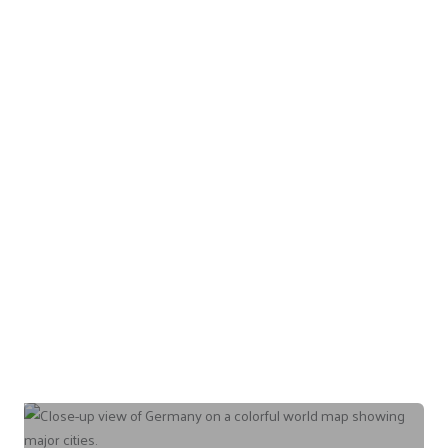
Zonenrandgebi
et zur grünen
Band