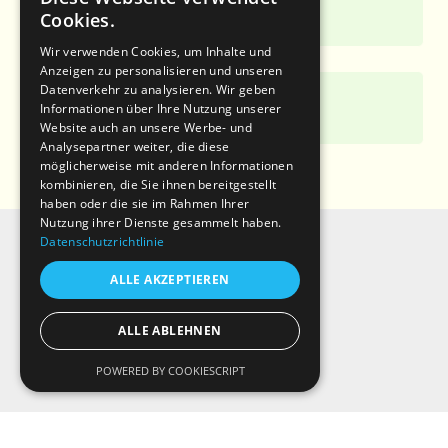
Dann sagen Sie uns gerne Bescheid!
Cookies.
Wir verwenden Cookies, um Inhalte und
Anzeigen zu personalisieren und unseren
Datenverkehr zu analysieren. Wir geben
Informationen über Ihre Nutzung unserer
Website auch an unsere Werbe- und
Analysepartner weiter, die diese
möglicherweise mit anderen Informationen
kombinieren, die Sie ihnen bereitgestellt
haben oder die sie im Rahmen Ihrer
Nutzung ihrer Dienste gesammelt haben.
Aktiv in Gartow
Datenschutzrichtlinie
Natur in Gartow
ALLE AKZEPTIEREN
Übernachten in Gartow
Gastronomie in Gartow
ALLE ABLEHNEN
Kultur in Gartow
Veranstaltungen in Gartow
POWERED BY COOKIESCRIPT
Service & Information
Impressum