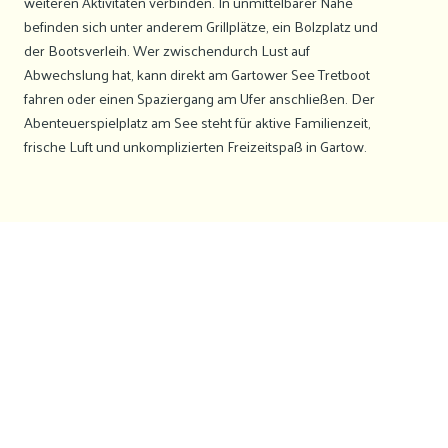
weiteren Aktivitäten verbinden. In unmittelbarer Nähe
befinden sich unter anderem Grillplätze, ein Bolzplatz und
der Bootsverleih. Wer zwischendurch Lust auf
Abwechslung hat, kann direkt am Gartower See Tretboot
fahren oder einen Spaziergang am Ufer anschließen. Der
Abenteuerspielplatz am See steht für aktive Familienzeit,
frische Luft und unkomplizierten Freizeitspaß in Gartow.
Wo kann ich in
Gartow am