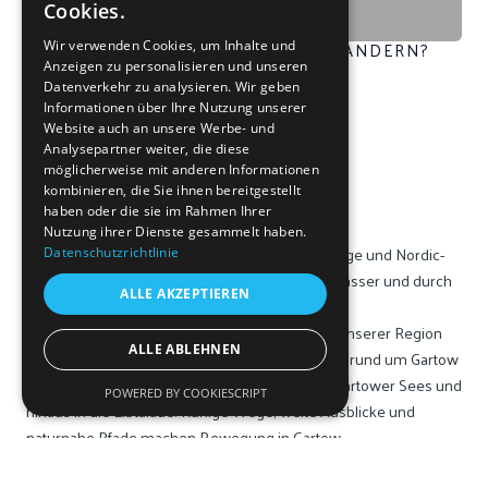
Cookies.
WO KANN ICH IN GARTOW GUT WANDERN?
Wir verwenden Cookies, um Inhalte und
Anzeigen zu personalisieren und unseren
Wanderwege in
Datenverkehr zu analysieren. Wir geben
Informationen über Ihre Nutzung unserer
Website auch an unsere Werbe- und
Analysepartner weiter, die diese
unserer Region
möglicherweise mit anderen Informationen
kombinieren, die Sie ihnen bereitgestellt
haben oder die sie im Rahmen Ihrer
Nutzung ihrer Dienste gesammelt haben.
In und um Gartow gibt es zahlreiche Wanderwege und Nordic-
Datenschutzrichtlinie
Walking-Strecken durch Wälder, entlang von Wasser und durch
ALLE AKZEPTIEREN
die offene Landschaft des Wendlands.
Wanderwege und Nordic-Walking-Strecken in unserer Region
ALLE ABLEHNEN
Die Wanderwege und Nordic-Walking-Strecken rund um Gartow
führen durch den Gartower Forst, entlang des Gartower Sees und
POWERED BY COOKIESCRIPT
hinaus in die Elbtalaue. Ruhige Wege, weite Ausblicke und
naturnahe Pfade machen Bewegung in Gartow
abwechslungsreich und entspannend.