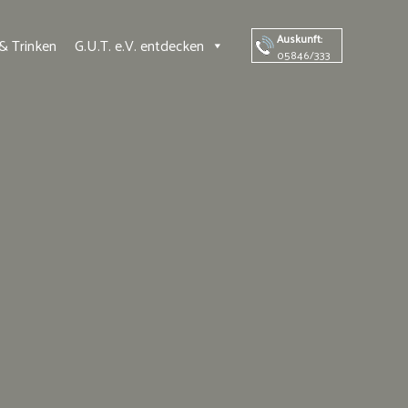
Auskunft:
& Trinken
G.U.T. e.V. entdecken
05846/333