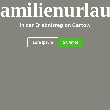
amilienurla
in der Erlebnisregion Gartow
Lore Ipsum
S
it Amet